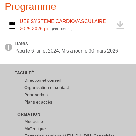
Programme
UE8 SYSTEME CARDIOVASCULAIRE
2025 2026.pdf
(PDF, 131 Ko )
Dates
Paru le 6 juillet 2024, Mis à jour le 30 mars 2026
FACULTÉ
Direction et conseil
Organisation et contact
Partenariats
Plans et accès
FORMATION
Médecine
Maïeutique
Formation continue (AEU, DU, DIU, Capacités)