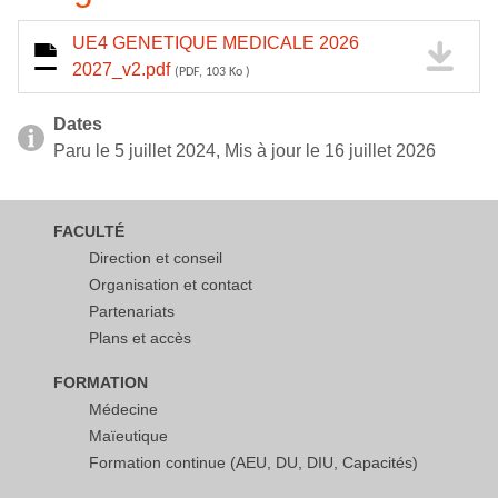
UE4 GENETIQUE MEDICALE 2026
2027_v2.pdf
(PDF, 103 Ko )
Dates
Paru le 5 juillet 2024, Mis à jour le 16 juillet 2026
FACULTÉ
Direction et conseil
Organisation et contact
Partenariats
Plans et accès
FORMATION
Médecine
Maïeutique
Formation continue (AEU, DU, DIU, Capacités)