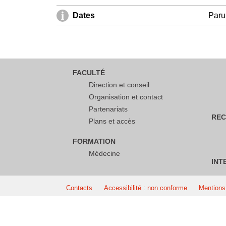
Dates
Paru 
FACULTÉ
Direction et conseil
Organisation et contact
Partenariats
REC
Plans et accès
FORMATION
Médecine
INT
Contacts
Accessibilité : non conforme
Mentions