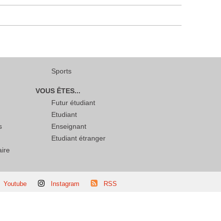
Sports
VOUS ÊTES...
Futur étudiant
Etudiant
s
Enseignant
Etudiant étranger
aire
Youtube
Instagram
RSS