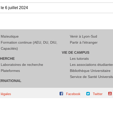
le 6 juillet 2024
Maïeutique
Venir à Lyon-Sud
Formation continue (AEU, DU, DIU,
Partir à l'étranger
Capacités)
VIE DE CAMPUS
HERCHE
Les tutorats
Laboratoires de recherche
Les associations étudiante
Plateformes
Bibliothèque Universitaire
Service de Santé Universit
ERNATIONAL
 légales
Facebook
Twitter