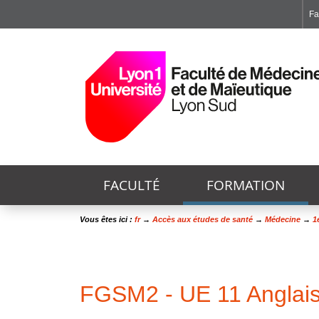
Fa
Faculté de Médecine et de Maïeutique Lyon Sud - Charles Mérieux
Institut des Sciences et Techniques de Réadaptation
Institut des Sciences Pharmaceutiques et Biologiques
FACULTÉ
FORMATION
Vous êtes ici :
fr
→
Accès aux études de santé
→
Médecine
→
1
FGSM2 - UE 11 Anglai