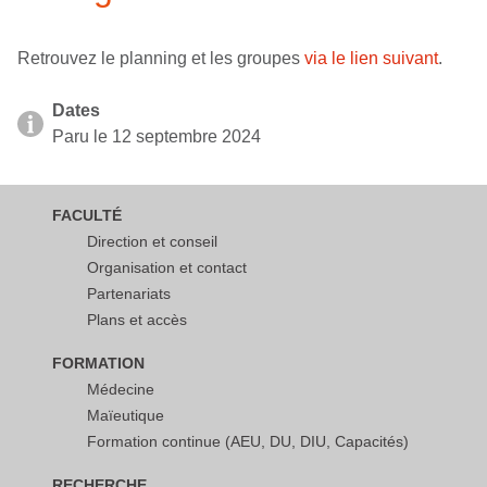
Retrouvez le planning et les groupes
via le lien suivant
.
Dates
Paru le 12 septembre 2024
FACULTÉ
Direction et conseil
Organisation et contact
Partenariats
Plans et accès
FORMATION
Médecine
Maïeutique
Formation continue (AEU, DU, DIU, Capacités)
RECHERCHE