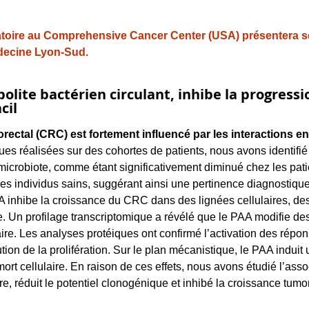
atoire au Comprehensive Cancer Center (USA) présentera ses
édecine Lyon-Sud.
ite bactérien circulant, inhibe la progressio
cil
orectal (CRC) est fortement influencé par les interactions ent
 réalisées sur des cohortes de patients, nous avons identifié
microbiote, comme étant significativement diminué chez les pat
es individus sains, suggérant ainsi une pertinence diagnostique 
A inhibe la croissance du CRC dans des lignées cellulaires, des
 Un profilage transcriptomique a révélé que le PAA modifie des
ire. Les analyses protéiques ont confirmé l’activation des répons
n de la prolifération. Sur le plan mécanistique, le PAA induit
mort cellulaire. En raison de ces effets, nous avons étudié l’asso
ire, réduit le potentiel clonogénique et inhibé la croissance tu