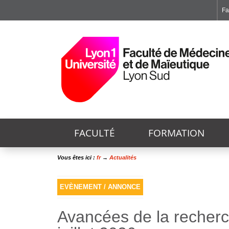
Fa
Faculté de Médecine et de Maïeutique Lyon Sud - Charles Mérieux
Institut des Sciences et Techniques de Réadaptation
Institut des Sciences Pharmaceutiques et Biologiques
FACULTÉ
FORMATION
Vous êtes ici :
fr
→
Actualités
EVÈNEMENT / ANNONCE
Avancées de la recherch