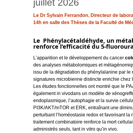
juillet 2026
Le Dr Sylvain Ferrandon, Directeur de labor
14h en salle des Thèses de la Faculté de M
Le Phénylacétaldéhyde, un métabol
renforce l’efficacité du 5-fluoroura
L'apparition et le développement du cancer
col
des analyses métabolomiques et métagénomiques
issu de la dégradation du phénylalanine par le 
signatures microbienne distincte enrichie chez l
Les études fonctionnelles ont montré que le PA
également in vivodans un modèle de xénogreffe.
endoplasmique, l’autophagie et la survie cellula
PI3K/AKT/mTOR et ERK, entraînant une diminutio
perturbant l’homéostasie redox et favorisant la 
traitement combinatoire renforce la mort cellula
administrés seuls, tant in vitro qu’in vivo.