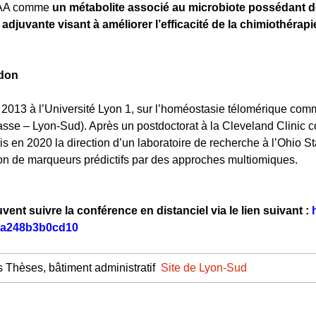
 PAA comme
un métabolite associé au microbiote possédant de
djuvante visant à améliorer l’efficacité de la chimiothérapi
ndon
2013 à l’Université Lyon 1, sur l’homéostasie télomérique comm
se – Lyon-Sud). Après un postdoctorat à la Cleveland Clinic c
pris en 2020 la direction d’un laboratoire de recherche à l’Ohio
ation de marqueurs prédictifs par des approches multiomiques.
ent suivre la conférence en distanciel via le lien suivant :
1a248b3b0cd10
s Thèses, bâtiment administratif
Site de Lyon-Sud